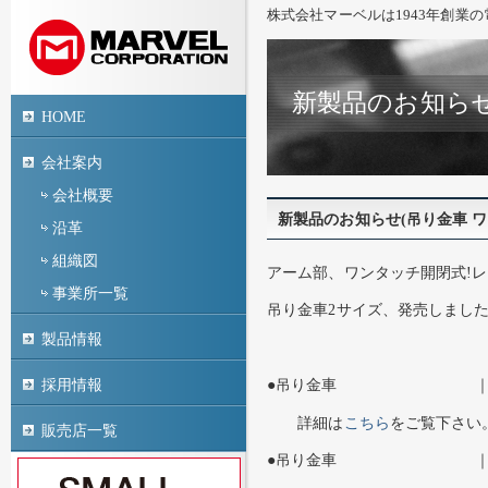
株式会社マーベルは1943年創業
新製品のお知らせ
HOME
会社案内
会社概要
新製品のお知らせ(吊り金車 
沿革
組織図
アーム部、ワンタッチ開閉式!
事業所一覧
吊り金車2サイズ、発売しまし
製品情報
採用情報
●吊り金車 ｜品番 
詳細は
こちら
をご覧下さい
販売店一覧
●吊り金車 ｜品番 M