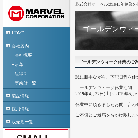
株式会社マーベルは1943年創業
ゴールデンウィ
HOME
会社案内
会社概要
ゴールデンウィーク休業のご
沿革
組織図
誠に勝手ながら、下記日程を休
事業所一覧
ゴールデンウィーク休業期間
2019年4月27日(土)～2019年5月6
製品情報
休業中に頂きましたお問い合わせ
採用情報
ご不便とご迷惑をおかけ致しま
販売店一覧