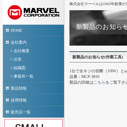
株式会社マーベルは1943年創業
新製品のお知らせ
HOME
会社案内
会社概要
新製品のお知らせ(作業工具)
沿革
組織図
1台で全ネジの切断（3/8W）
事業所一覧
品番：MCP-3810
製品の詳細は
こちら
をご覧下さ
製品情報
採用情報
販売店一覧