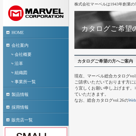
株式会社マーベルは1943年創業
カタログご希望
HOME
会社案内
会社概要
カタログご希望の方へご案内
沿革
組織図
現在、マーベル総合カタログvol
事業所一覧
ご請求いただいております方に
う宜しくお願い申し上げます。
ていただきます。
製品情報
なお、総合カタログvol.26の
We
採用情報
販売店一覧