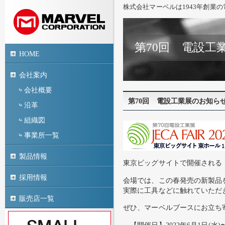
株式会社マーベルは1943年創業
第70回 電設工
HOME
会社案内
会社概要
第70回 電設工業展のお知ら
沿革
組織図
事業所一覧
製品情報
東京ビッグサイトで開催される「J
採用情報
会場では、この春発売の新製品
実際に工具などに触れていただ
販売店一覧
ぜひ、マーベルブースにお立ち
【開催日】2022年6月1日(水)〜