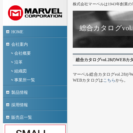
株式会社マーベルは1943年創業
総合カタログvo
HOME
会社案内
会社概要
総合カタログvol.28のWE
沿革
組織図
マーベル総合カタログvol.28
事業所一覧
WEBカタログは
こちら
から。
製品情報
採用情報
販売店一覧