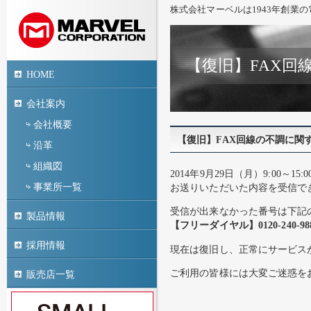
株式会社マーベルは1943年創業
【復旧】FAX回
HOME
会社案内
会社概要
【復旧】FAX回線の不調に関
沿革
組織図
2014年9月29日（月）9:00～
事業所一覧
お送りいただいた内容を受信で
受信が出来なかった番号は下記
製品情報
【フリーダイヤル】0120-240-98
採用情報
現在は復旧し、正常にサービス
ご利用の皆様には大変ご迷惑を
販売店一覧