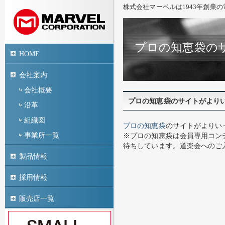
株式会社マーベルは1943年創業
プロの知恵袋の
HOME
会社案内
会社概要
プロの知恵袋のサイトがより
沿革
組織図
プロの知恵袋
のサイトがよりい
事業所一覧
※プロの知恵袋は会員専用コン
待ちしています。道楽会へのご
製品情報
採用情報
販売店一覧