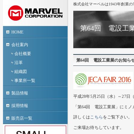
株式会社マーベルは1943年創業
第64回 電設工
HOME
会社案内
会社概要
第64回 電設工業展のお知ら
沿革
組織図
事業所一覧
製品情報
平成28年5月25日（水）～27
採用情報
「第64回 電設工業展」にミ
詳しくは
こちら
をご覧下さい。
販売店一覧
ご来場お待ちしています。