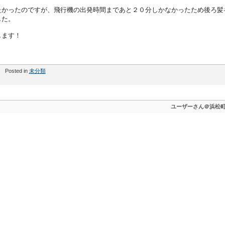
たかったのですが、飛行機の出発時間まであと２０分しかなかったため後ろ髪
した。
します！
Posted in
未分類
ユーザーさん＠浜松