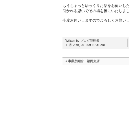
もうちょっとゆっくりお話をお伺いし
引かれる思いでその場を後にいたしま
今度お伺いしますのでよろしくお願い
Written by ブログ管理者
11月 25th, 2010 at 10:31 am
«
事業所紹介 福岡支店