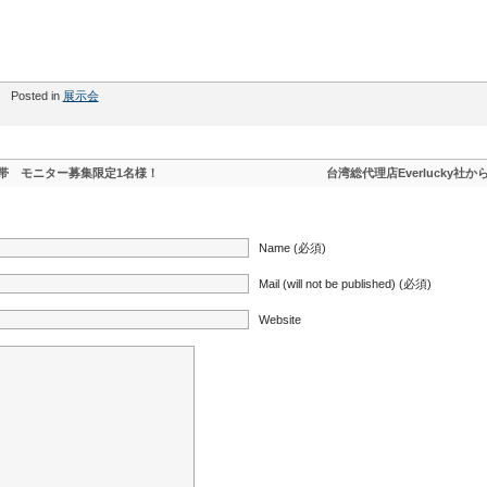
Posted in
展示会
帯 モニター募集限定1名様！
台湾総代理店Everlucky社か
Name (必須)
Mail (will not be published) (必須)
Website