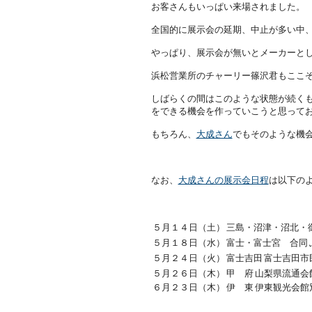
お客さんもいっぱい来場されました。
全国的に展示会の延期、中止が多い中
やっぱり、展示会が無いとメーカーと
浜松営業所のチャーリー篠沢君もここぞ
しばらくの間はこのような状態が続くも
をできる機会を作っていこうと思って
もちろん、
大成さん
でもそのような機
なお、
大成さんの展示会日程
は以下の
５月１４日（土）
三島・沼津・沼北・
５月１８日（水）
富士・富士宮 合同
５月２４日（火）
富士吉田
富士吉田市
５月２６日（木）
甲 府
山梨県流通会
６月２３日（木）
伊 東
伊東観光会館