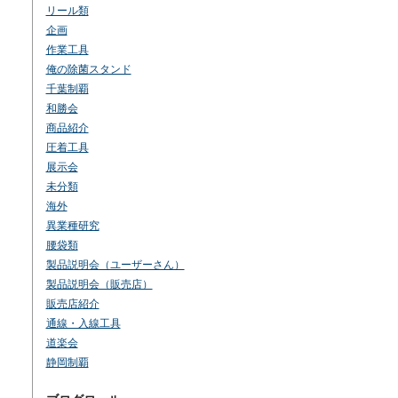
リール類
企画
作業工具
俺の除菌スタンド
千葉制覇
和勝会
商品紹介
圧着工具
展示会
未分類
海外
異業種研究
腰袋類
製品説明会（ユーザーさん）
製品説明会（販売店）
販売店紹介
通線・入線工具
道楽会
静岡制覇