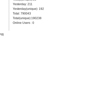
Yesterday: 211
Yesterday(unique): 192
Total: 790043
Total(unique):190238
Online Users : 0
。
PR