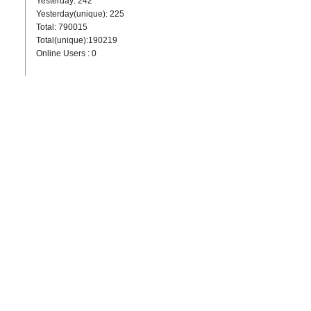
Yesterday: 242
Yesterday(unique): 225
Total: 790015
Total(unique):190219
Online Users : 0