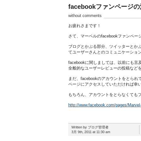
facebookファンページ
without comments
お疲れさまです！
さて、マーベルのfacebookファンペ
ブログとかぶる部分、ツイッターとか
てユーザーさんとのコミュニケーショ
facebookに関しましては、以前に
全般的なユーザーレビューの投稿など
まだ、facebookのアカウントをと
ページにアクセスしていただければ幸
もちろん、アカウントをとらなくても
http://www.facebook.com/pages/Marvel
Written by ブログ管理者
3月 9th, 2011 at 11:30 am