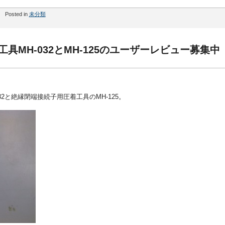
Posted in
未分類
着工具MH-032とMH-125のユーザーレビュー募集中
2と絶縁閉端接続子用圧着工具のMH-125。