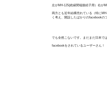
左がMH-125(絶縁閉端接続子用）右がMH
両方とも近年結構売れている（特にMH
く考え、開設したばかりのfaceboo
でも全然こないです。まだまだ日本ではf
facebookをされているユーザーさ