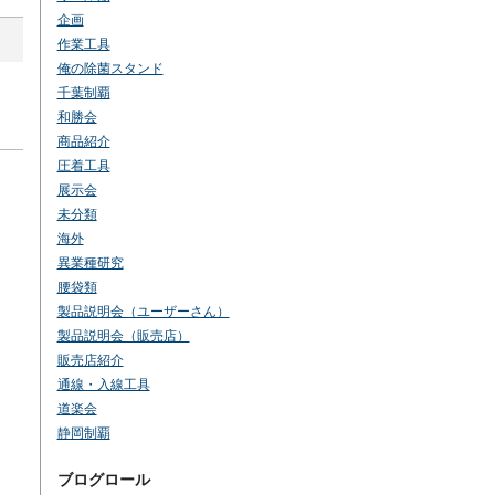
企画
作業工具
俺の除菌スタンド
千葉制覇
和勝会
商品紹介
圧着工具
展示会
未分類
海外
異業種研究
腰袋類
製品説明会（ユーザーさん）
製品説明会（販売店）
販売店紹介
通線・入線工具
道楽会
静岡制覇
ブログロール