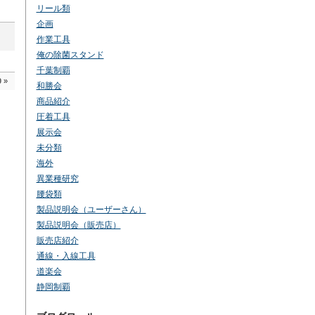
リール類
企画
作業工具
俺の除菌スタンド
千葉制覇
0
»
和勝会
商品紹介
圧着工具
展示会
未分類
海外
異業種研究
腰袋類
製品説明会（ユーザーさん）
製品説明会（販売店）
販売店紹介
通線・入線工具
道楽会
静岡制覇